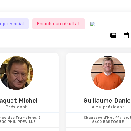
r provincial
Encoder un résultat
aquet Michel
Guillaume Danie
Président
Vice-président
nue des Frumejons, 2
Chaussée d'Houffalize, 
600 PHILIPPEVILLE
6600 BASTOGNE