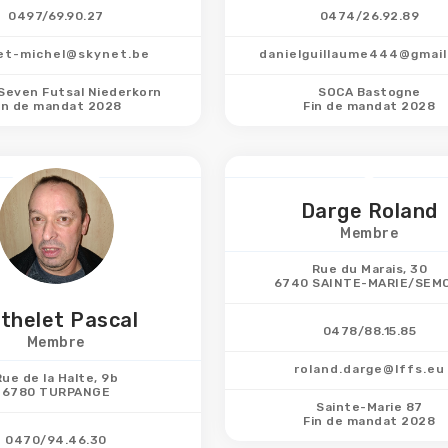
0497/69.90.27
0474/26.92.89
et-michel@skynet.be
danielguillaume444@gmai
Seven Futsal Niederkorn
SOCA Bastogne
in de mandat 2028
Fin de mandat 2028
Darge Roland
Membre
Rue du Marais, 30
6740 SAINTE-MARIE/SEM
thelet Pascal
0478/88.15.85
Membre
roland.darge@lffs.eu
Rue de la Halte, 9b
6780 TURPANGE
Sainte-Marie 87
Fin de mandat 2028
0470/94.46.30