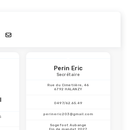
Perin Eric
Secrétaire
Rue du Cimetiière, 46
6792 HALANZY
l
0497/62.65.49
perineric203@gmail.com
5
Sogefoot Aubange
Fin de mandat 2027